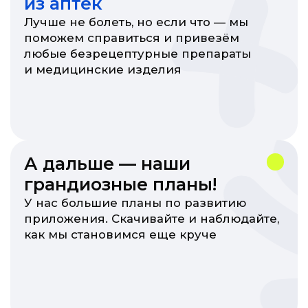
Работа в СахПост
Контакты:
info@sakhpost.com