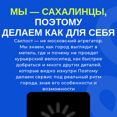
Больше 3000 товаров
для
дома: продукты, овощи,
что угодно
Совсем скоро —
товары
из аптек
Лучше не болеть, но если что — мы
поможем справиться и привезём
любые безрецептурные препараты
и медицинские изделия
А дальше — наши
грандиозные планы!