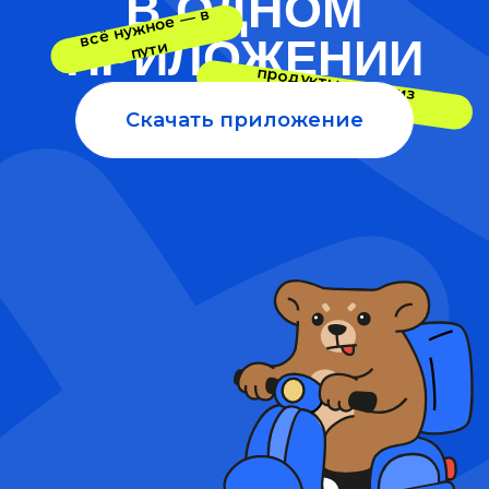
МЫ РЯДОМ, КОГДА...
Нет времени
Не хочется
готовить
никуда ехать
Ужин приедет горячим,
Забудьте про очереди, мы
а вы пока доделайте
доставим в лучшем виде
дела