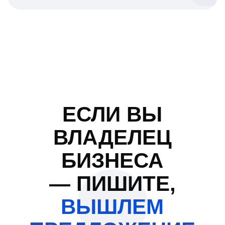
Адрес:
Южно-Сахалинск, проспект
Мира, д. 119а, оф.24
Юридическая информация:
ООО «Сахпост»
ИНН: 6500025886
ОГРН: 1256500004331
Политика обработки персональных данных
Документы