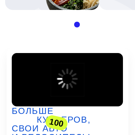
доставки, техника всегда готова выехать
за заказом
РЕСТОРАНЫ
И КАФЕ ЮЖНО-
САХАЛИНСКА
Открывайте приложение,
выбирайте знакомое или пробуйте
новое. Меньше часа — и блюдо
из ресторана у вас на столе