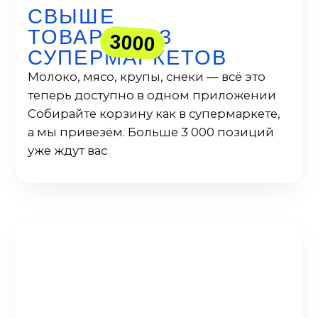
метель, где и почему не проедет
курьерский велосипед, как быстрее
добраться и много других деталей,
которые видно изнутри Поэтому
делаем сервис под реальный ритм
города, зная его особенности и
возможности
Хотели «как на материке»,
а получается даже лучше
Мы работаем только в одном регионе,
поэтому можем более тщательно следить
за качеством доставки, ответственностью
курьеров и обратной связью от клиентов
Скачать приложение